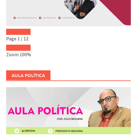
Page
1
/
12
Zoom
100%
AULA POLÍTICA