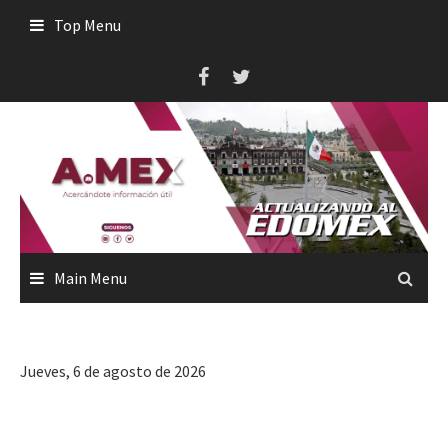
Skip
Top Menu
to
content
Main Menu
Jueves, 6 de agosto de 2026