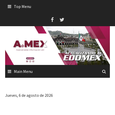
Skip
Top Menu
to
content
Main Menu
Jueves, 6 de agosto de 2026