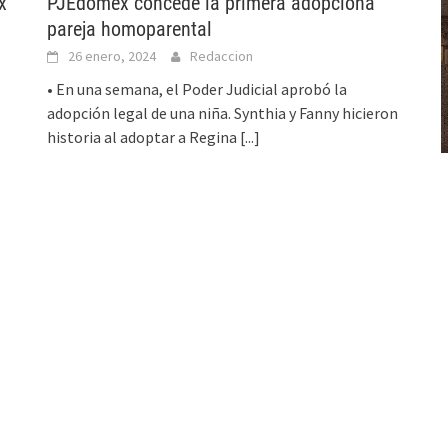
x
PJEdomex concede la primera adopcióna
pareja homoparental
26 enero, 2024
Redaccion
• En una semana, el Poder Judicial aprobó la
adopción legal de una niña. Synthia y Fanny hicieron
historia al adoptar a Regina
[...]