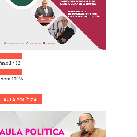
Page
1
/
12
Zoom
100%
AULA POLÍTICA