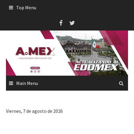
Skip
Top Menu
to
content
Main Menu
Viernes, 7 de agosto de 2026