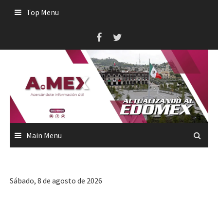
Skip
Top Menu
to
content
Main Menu
Sábado, 8 de agosto de 2026