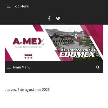
Skip
Top Menu
to
content
Main Menu
Jueves, 6 de agosto de 2026