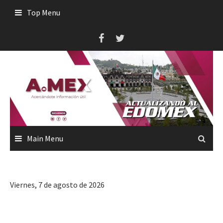
Skip
Top Menu
to
content
Main Menu
Viernes, 7 de agosto de 2026