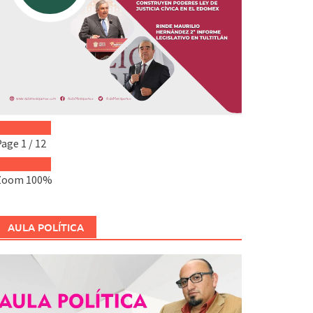
Page
1
/
12
Zoom
100%
AULA POLÍTICA