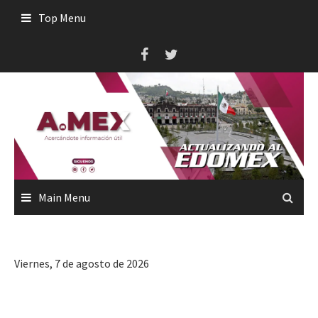
Skip
Top Menu
to
content
Main Menu
Viernes, 7 de agosto de 2026