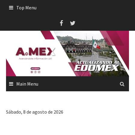
Skip
Top Menu
to
content
Main Menu
Sábado, 8 de agosto de 2026