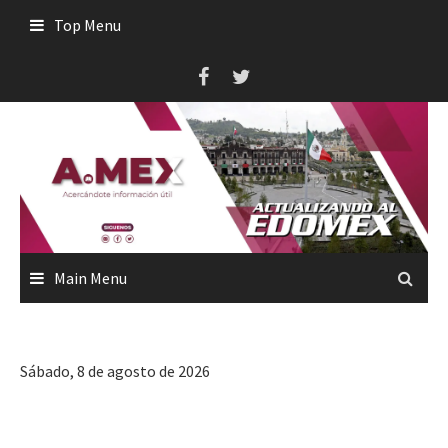
Skip
Top Menu
to
content
Main Menu
Sábado, 8 de agosto de 2026