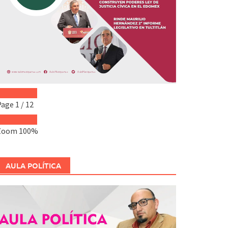
Page
1
/
12
Zoom
100%
AULA POLÍTICA