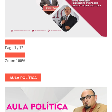
Page
1
/
12
Zoom
100%
AULA POLÍTICA