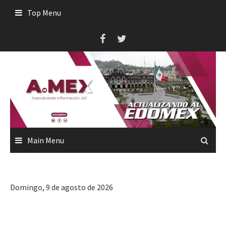
Skip
Top Menu
to
content
Main Menu
Domingo, 9 de agosto de 2026