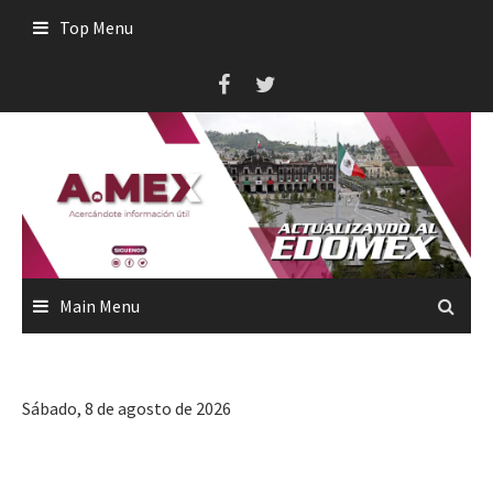
Skip
Top Menu
to
content
Main Menu
Sábado, 8 de agosto de 2026