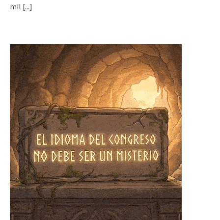
mil
[...]