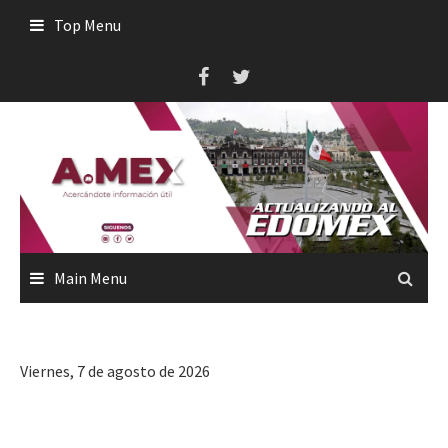
Skip
Top Menu
to
content
Main Menu
Viernes, 7 de agosto de 2026