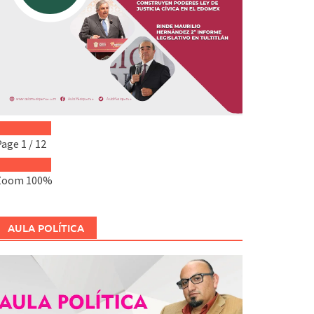
Page
1
/
12
Zoom
100%
AULA POLÍTICA