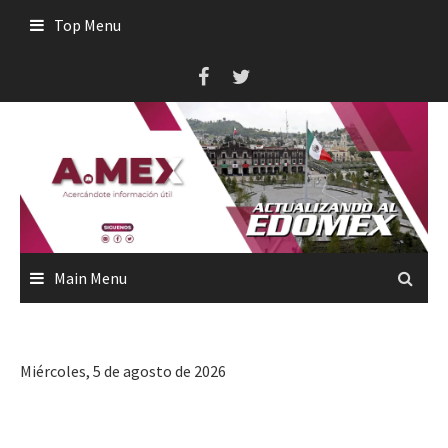
Skip
Top Menu
to
content
Main Menu
Miércoles, 5 de agosto de 2026