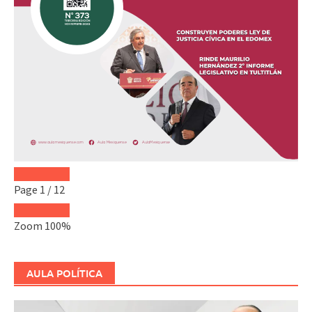
Page
1
/
12
Zoom
100%
AULA POLÍTICA