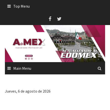
Skip
Top Menu
to
content
Main Menu
Jueves, 6 de agosto de 2026