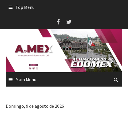
Skip
Top Menu
to
content
Main Menu
Domingo, 9 de agosto de 2026