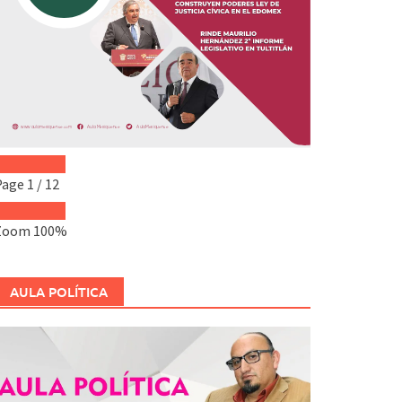
Page
1
/
12
Zoom
100%
AULA POLÍTICA