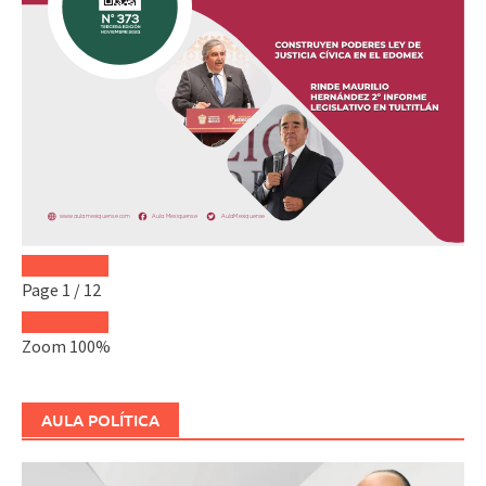
Page
1
/
12
Zoom
100%
AULA POLÍTICA