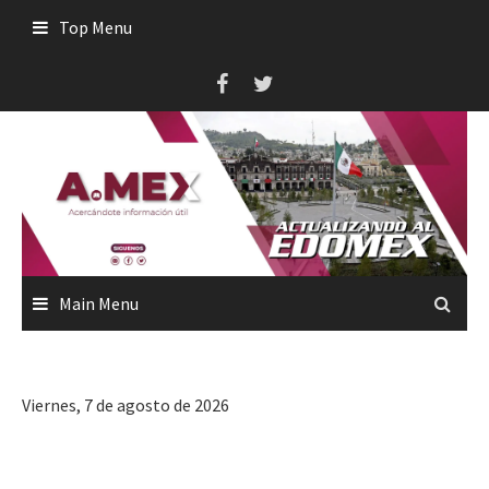
Skip
Top Menu
to
content
Main Menu
Viernes, 7 de agosto de 2026