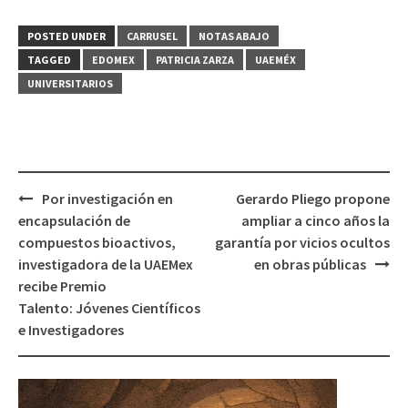
POSTED UNDER
CARRUSEL
NOTAS ABAJO
TAGGED
EDOMEX
PATRICIA ZARZA
UAEMÉX
UNIVERSITARIOS
Post
Por investigación en
Gerardo Pliego propone
navigation
encapsulación de
ampliar a cinco años la
compuestos bioactivos,
garantía por vicios ocultos
investigadora de la UAEMex
en obras públicas
recibe Premio
Talento: Jóvenes Científicos
e Investigadores