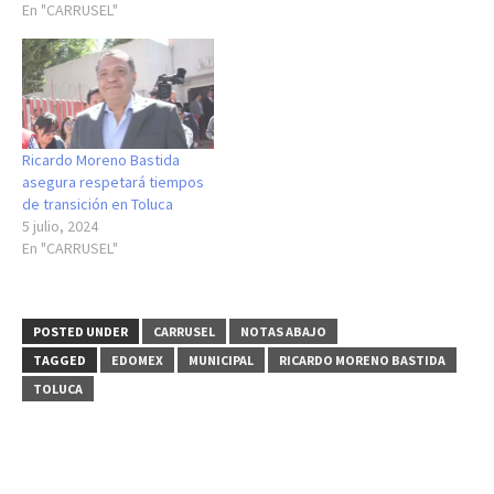
En "CARRUSEL"
Ricardo Moreno Bastida
asegura respetará tiempos
de transición en Toluca
5 julio, 2024
En "CARRUSEL"
POSTED UNDER
CARRUSEL
NOTAS ABAJO
TAGGED
EDOMEX
MUNICIPAL
RICARDO MORENO BASTIDA
TOLUCA