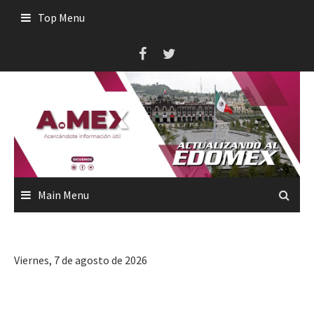
Skip
Top Menu
to
content
Main Menu
Viernes, 7 de agosto de 2026