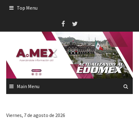
Skip
Top Menu
to
content
Main Menu
Viernes, 7 de agosto de 2026