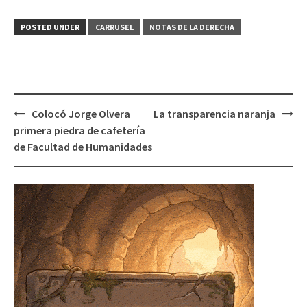
POSTED UNDER
CARRUSEL
NOTAS DE LA DERECHA
Post
Colocó Jorge Olvera
La transparencia naranja
navigation
primera piedra de cafetería
de Facultad de Humanidades