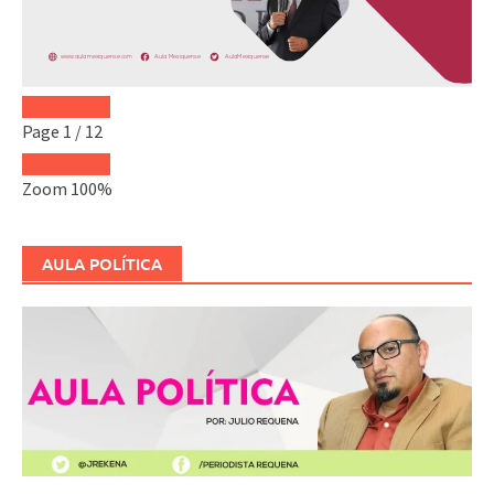
Page
1
/
12
Zoom
100%
AULA POLÍTICA