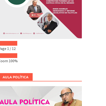
Page
1
/
12
Zoom
100%
AULA POLÍTICA