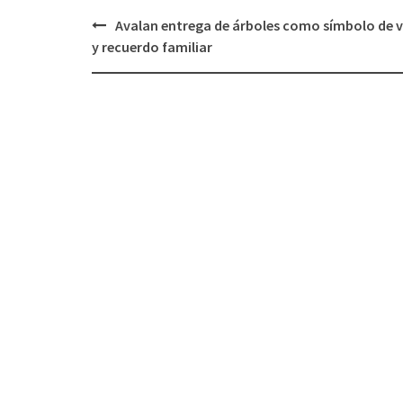
Post
Avalan entrega de árboles como símbolo de v
navigation
y recuerdo familiar