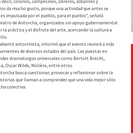
s decir, colonos, campesinos, obreros, albañiles y
Nos da mucho gusto, porque una actividad que antes se
 es impulsada por el pueblo, para el pueblo”, señaló.
Teatro de Antorcha, organizados sin apoyo gubernamental
la práctica y el disfrute del arte, acercando la cultura a
lla.
tudiantil antorchista, informó que el evento reunirá a más
venientes de diversos estados del país. Las puestas en
andes dramaturgos universales como Bertolt Brecht,
, Oscar Wilde, Molière, entre otros.
torcha busca cuestionar, provocar y reflexionar sobre la
historias que llaman a comprender que una vida mejor sólo
ha colectiva.