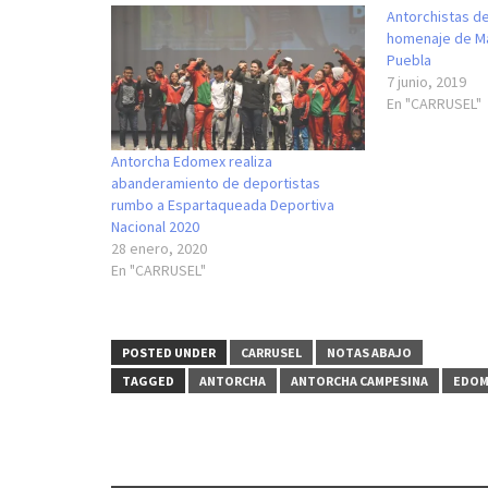
Antorchistas de
homenaje de Má
Puebla
7 junio, 2019
En "CARRUSEL"
Antorcha Edomex realiza
abanderamiento de deportistas
rumbo a Espartaqueada Deportiva
Nacional 2020
28 enero, 2020
En "CARRUSEL"
POSTED UNDER
CARRUSEL
NOTAS ABAJO
TAGGED
ANTORCHA
ANTORCHA CAMPESINA
EDOM