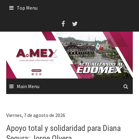
Skip
Top Menu
to
content
Main Menu
Viernes, 7 de agosto de 2026
Apoyo total y solidaridad para Diana
Segura: Jorge Olvera