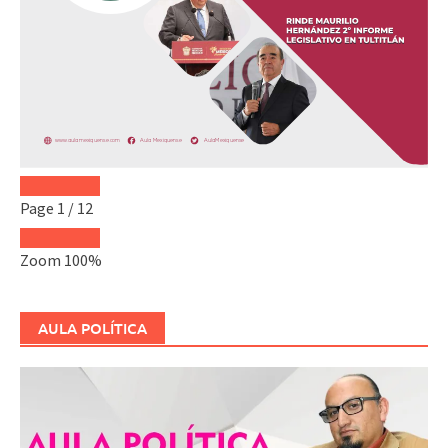
Page
1
/
12
Zoom
100%
AULA POLÍTICA