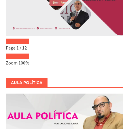
Page
1
/
12
Zoom
100%
AULA POLÍTICA