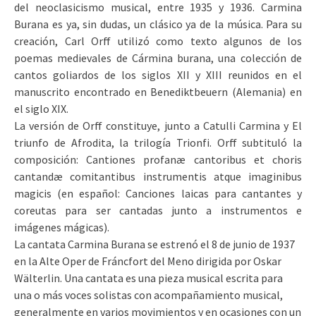
del neoclasicismo musical, entre 1935 y 1936. Carmina
Burana es ya, sin dudas, un clásico ya de la música. Para su
creación, Carl Orff utilizó como texto algunos de los
poemas medievales de Cármina burana, una colección de
cantos goliardos de los siglos XII y XIII reunidos en el
manuscrito encontrado en Benediktbeuern (Alemania) en
el siglo XIX.
La versión de Orff constituye, junto a Catulli Carmina y El
triunfo de Afrodita, la trilogía Trionfi. Orff subtituló la
composición: Cantiones profanæ cantoribus et choris
cantandæ comitantibus instrumentis atque imaginibus
magicis (en español: Canciones laicas para cantantes y
coreutas para ser cantadas junto a instrumentos e
imágenes mágicas).
La cantata Carmina Burana se estrenó el 8 de junio de 1937
en la Alte Oper de Fráncfort del Meno dirigida por Oskar
Wälterlin. Una cantata es una pieza musical escrita para
una o más voces solistas con acompañamiento musical,
generalmente en varios movimientos y en ocasiones con un