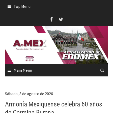
Skip
Top Menu
to
content
Main Menu
Sábado, 8 de agosto de 2026
Armonía Mexiquense celebra 60 años
de Carmina Burana