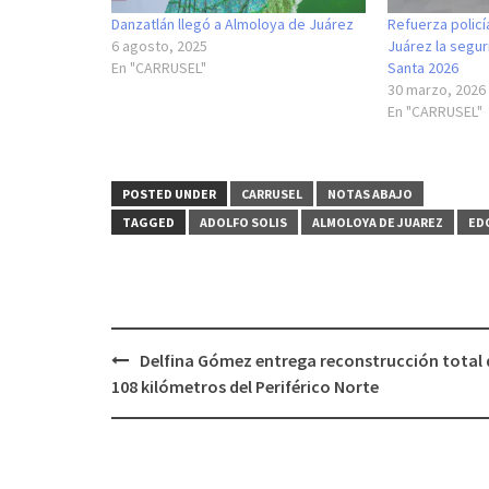
Danzatlán llegó a Almoloya de Juárez
Refuerza polic
6 agosto, 2025
Juárez la segu
En "CARRUSEL"
Santa 2026
30 marzo, 2026
En "CARRUSEL"
POSTED UNDER
CARRUSEL
NOTAS ABAJO
TAGGED
ADOLFO SOLIS
ALMOLOYA DE JUAREZ
ED
Post
Delfina Gómez entrega reconstrucción total 
navigation
108 kilómetros del Periférico Norte