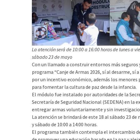
La atención será de 10:00 a 16:00 horas de lunes a vi
sábado 23 de mayo
Con un llamado a construir entornos más seguros y l
programa “Canje de Armas 2026, sí al desarme, sí a
por un incentivo económico, además los menores pu
para fomentar la cultura de paz desde la infancia.
El módulo fue instalado por autoridades de la Secr
Secretaría de Seguridad Nacional (SEDENA) en la e
entregar armas voluntariamente y sin investigacio
La atención se brindará de este 18 al sábado 23 de m
y sábado de 10:00 a 14:00 horas.
El programa también contempla el intercambio de j
de promover una educación basada en la paz y alej