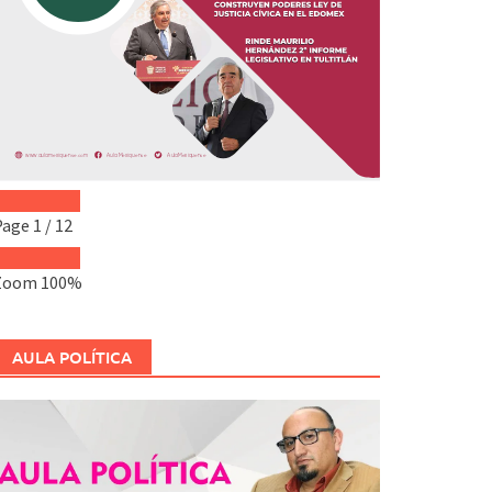
Page
1
/
12
Zoom
100%
AULA POLÍTICA