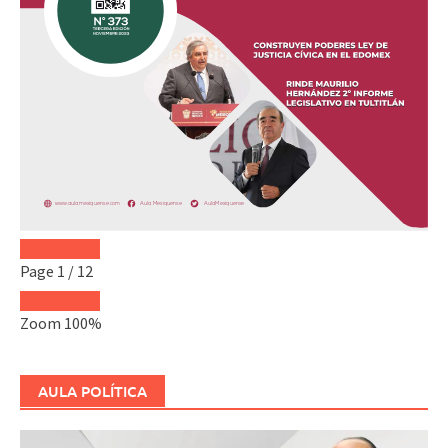
Page
1
/
12
Zoom
100%
AULA POLÍTICA