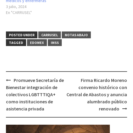
médicos y enfermeras
3 julio, 2024
En "CARRUSEL"
POSTED UNDER
CARRUSEL
NOTAS ABAJO
TAGGED
EDOMEX
IMSS
Post
Promueve Secretaría de
Firma Ricardo Moreno
navigation
Bienestar integración de
convenio histórico con
colectivos LGBTTTIQA+
Central de Abastos y anuncia
como instituciones de
alumbrado público
asistencia privada
renovado