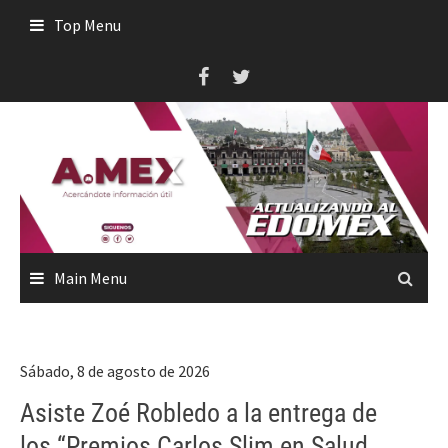
Skip
Top Menu
to
content
Main Menu
Sábado, 8 de agosto de 2026
Asiste Zoé Robledo a la entrega de
los “Premios Carlos Slim en Salud