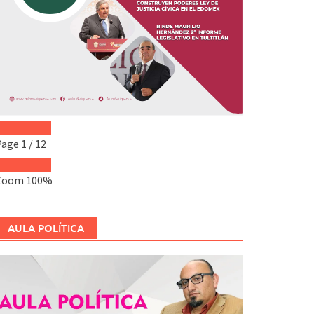
Page
1
/
12
Zoom
100%
AULA POLÍTICA