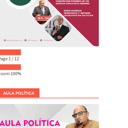
Page
1
/
12
Zoom
100%
AULA POLÍTICA