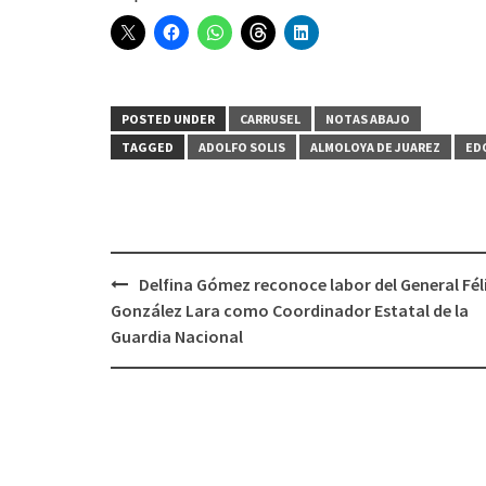
POSTED UNDER
CARRUSEL
NOTAS ABAJO
TAGGED
ADOLFO SOLIS
ALMOLOYA DE JUAREZ
ED
Post
Delfina Gómez reconoce labor del General Fél
navigation
González Lara como Coordinador Estatal de la
Guardia Nacional