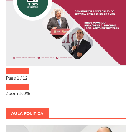
Page
1
/
12
Zoom
100%
AULA POLÍTICA