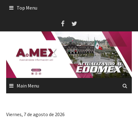
Skip
Top Menu
to
content
Main Menu
Viernes, 7 de agosto de 2026