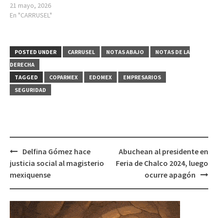
21 mayo, 2026
En "CARRUSEL"
POSTED UNDER
CARRUSEL
NOTAS ABAJO
NOTAS DE LA
DERECHA
TAGGED
COPARMEX
EDOMEX
EMPRESARIOS
SEGURIDAD
Post
Delfina Gómez hace
Abuchean al presidente en
navigation
justicia social al magisterio
Feria de Chalco 2024, luego
mexiquense
ocurre apagón