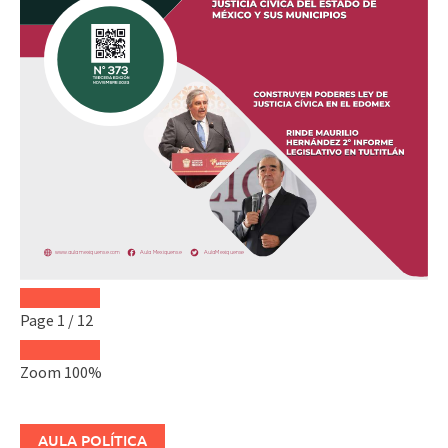
Page
1
/
12
Zoom
100%
AULA POLÍTICA