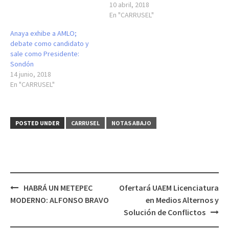
10 abril, 2018
En "CARRUSEL"
Anaya exhibe a AMLO;
debate como candidato y
sale como Presidente:
Sondón
14 junio, 2018
En "CARRUSEL"
POSTED UNDER
CARRUSEL
NOTAS ABAJO
Post
HABRÁ UN METEPEC
Ofertará UAEM Licenciatura
navigation
MODERNO: ALFONSO BRAVO
en Medios Alternos y
Solución de Conflictos