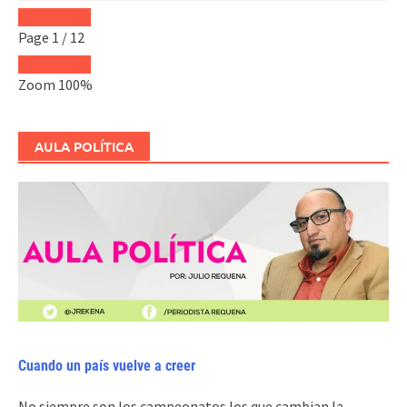
Page
1
/
12
Zoom
100%
AULA POLÍTICA
Cuando un país vuelve a creer
No siempre son los campeonatos los que cambian la