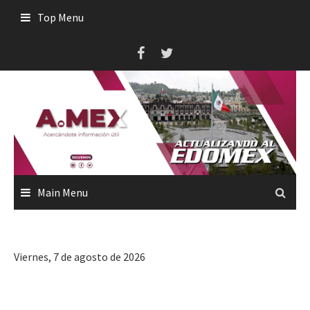
Skip
Top Menu
to
content
Main Menu
Viernes, 7 de agosto de 2026