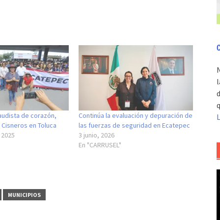
C
l
d
q
audista de corazón,
Continúa la evaluación y depuración de
 Cisneros en Toluca
las fuerzas de seguridad en Ecatepec
 2025
3 junio, 2026
En "CARRUSEL"
MUNICIPIOS