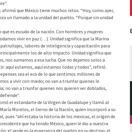
re”.
 afirmó que México tiene muchos retos. “Hoy, como ayer,
izo un llamado a la unidad del pueblo. “Porque sin unidad
o que es escudo de la nación. Con hombres y mujeres
odamos vivir en paz (…). Unidad significa que la Marina
patrullajes, labores de inteligencia y capacitación para
 principalmente los de alto impacto. Unidad significa que
dos, nos sumamos a esa lucha. Que no dejamos solos a
r: aquí estamos, aquí estamos todas y todos”, refirió.
atepenses sea el eco de lo que sentimos millones de
os a vivir con miedo; no van a triunfar quienes le
ria; no van a triunfar quienes nos quieren ver doblados,
defiende”.
omó el estandarte de la Virgen de Guadalupe y llamó al
María Morelos, el Siervo de la Nación, quien incorporó a su
l, pues “ahí estaba la historia de los mexicas, el origen de
presidente que ha tenido México, quien le dio a nuestra
ón: el verde es la esperanza del pueblo en su destino; el