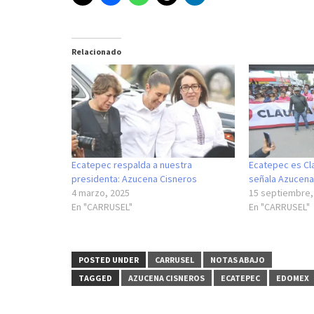
Relacionado
Ecatepec respalda a nuestra
Ecatepec es Cl
presidenta: Azucena Cisneros
señala Azucena
4 marzo, 2025
15 septiembre,
En "CARRUSEL"
En "CARRUSEL"
POSTED UNDER
CARRUSEL
NOTAS ABAJO
TAGGED
AZUCENA CISNEROS
ECATEPEC
EDOMEX