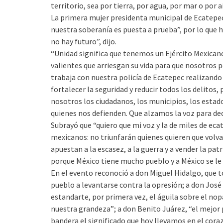
territorio, sea por tierra, por agua, por mar o por ai
La primera mujer presidenta municipal de Ecatepec
nuestra soberanía es puesta a prueba”, por lo que h
no hay futuro”, dijo.
“Unidad significa que tenemos un Ejército Mexican
valientes que arriesgan su vida para que nosotros p
trabaja con nuestra policía de Ecatepec realizando 
fortalecer la seguridad y reducir todos los delitos,
nosotros los ciudadanos, los municipios, los esta
quienes nos defienden. Que alzamos la voz para deci
Subrayó que “quiero que mi voz y la de miles de ec
mexicanos: no triunfarán quienes quieren que volvam
apuestan a la escasez, a la guerra y a vender la pat
porque México tiene mucho pueblo y a México se le 
En el evento reconoció a don Miguel Hidalgo, que t
pueblo a levantarse contra la opresión; a don José 
estandarte, por primera vez, el águila sobre el nopa
nuestra grandeza”; a don Benito Juárez, “el mejor 
bandera el significado que hoy llevamos en el coraz