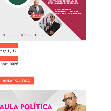
Page
1
/
12
Zoom
100%
AULA POLÍTICA