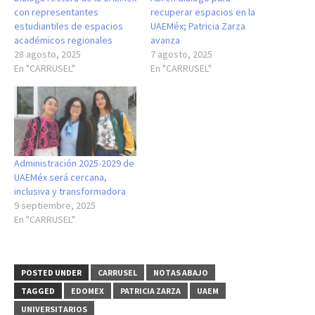
con representantes
recuperar espacios en la
estudiantiles de espacios
UAEMéx; Patricia Zarza
académicos regionales
avanza
28 agosto, 2025
7 agosto, 2025
En "CARRUSEL"
En "CARRUSEL"
Administración 2025-2029 de
UAEMéx será cercana,
inclusiva y transformadora
9 septiembre, 2025
En "CARRUSEL"
POSTED UNDER
CARRUSEL
NOTAS ABAJO
TAGGED
EDOMEX
PATRICIA ZARZA
UAEM
UNIVERSITARIOS