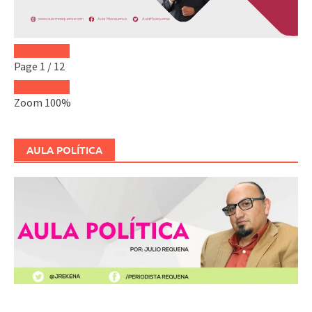
Page
1
/
12
Zoom
100%
AULA POLÍTICA