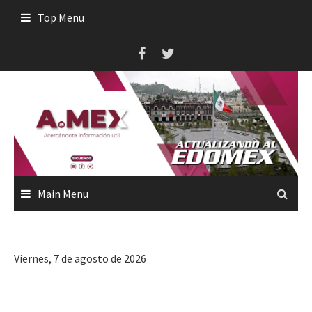
Skip
Top Menu
to
content
Main Menu
Viernes, 7 de agosto de 2026