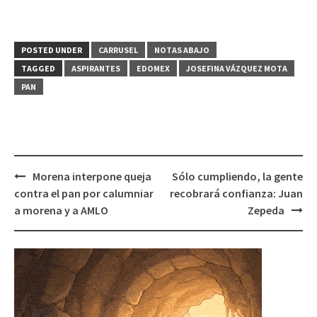
POSTED UNDER
CARRUSEL
NOTAS ABAJO
TAGGED
ASPIRANTES
EDOMEX
JOSEFINA VÁZQUEZ MOTA
PAN
Post
Morena interpone queja
Sólo cumpliendo, la gente
navigation
contra el pan por calumniar
recobrará confianza: Juan
a morena y a AMLO
Zepeda