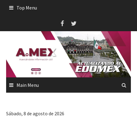
Skip
Top Menu
to
content
Main Menu
Sábado, 8 de agosto de 2026