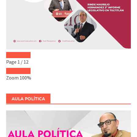
Page
1
/
12
Zoom
100%
AULA POLÍTICA