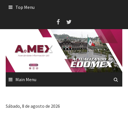
Skip
Top Menu
to
content
Main Menu
Sábado, 8 de agosto de 2026