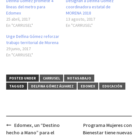
Delfina Gómez promete 4
Designan a Delfina Gómez
líneas del metro para
coordinadora estatal de
Edomex
MORENA 2018
25 abril, 2017
13 agosto, 2017
En "CARRUSEL"
En "CARRUSEL"
Urge Delfina Gómez reforzar
trabajo territorial de Morena
29 junio, 2017
En "CARRUSEL"
POSTED UNDER
CARRUSEL
NOTAS ABAJO
TAGGED
DELFINA GÓMEZ ÁLVAREZ
EDOMEX
EDUCACIÓN
Post
Edomex, un “Destino
Programa Mujeres con
navigation
hecho a Mano” para el
Bienestar tiene nuevas