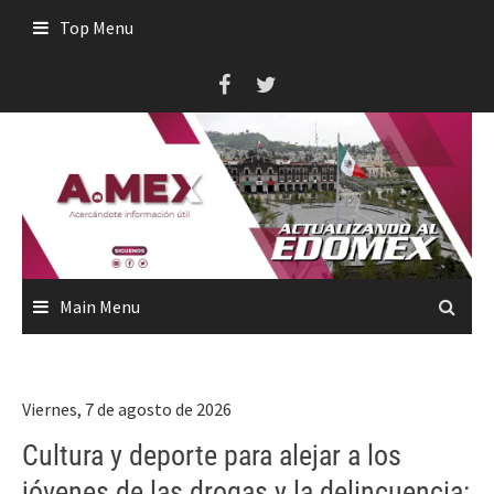
Skip
Top Menu
to
content
Main Menu
Viernes, 7 de agosto de 2026
Cultura y deporte para alejar a los
jóvenes de las drogas y la delincuencia: