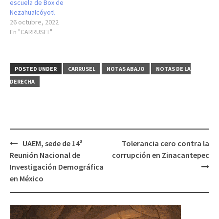
escuela de Box de
Nezahualcóyotl
26 octubre, 2022
En "CARRUSEL"
POSTED UNDER
CARRUSEL
NOTAS ABAJO
NOTAS DE LA
DERECHA
Post
UAEM, sede de 14ª
Tolerancia cero contra la
navigation
Reunión Nacional de
corrupción en Zinacantepec
Investigación Demográfica
en México