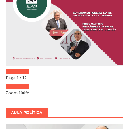
Page
1
/
12
Zoom
100%
AULA POLÍTICA