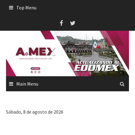
Skip
Top Menu
to
content
Main Menu
Sábado, 8 de agosto de 2026