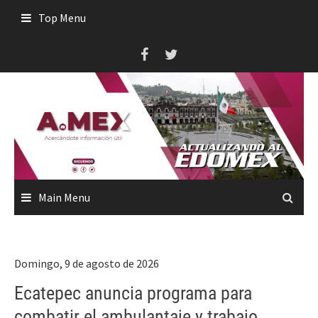
Skip
Top Menu
to
content
Main Menu
Domingo, 9 de agosto de 2026
Ecatepec anuncia programa para
combatir el ambulantaje y trabajo