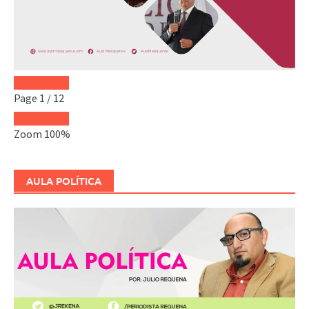
Page
1
/
12
Zoom
100%
AULA POLÍTICA