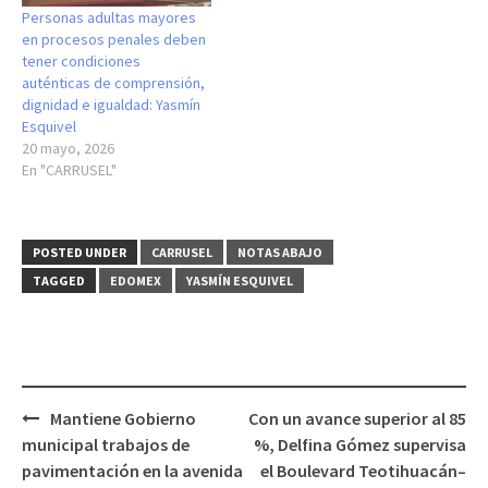
Personas adultas mayores
en procesos penales deben
tener condiciones
auténticas de comprensión,
dignidad e igualdad: Yasmín
Esquivel
20 mayo, 2026
En "CARRUSEL"
POSTED UNDER
CARRUSEL
NOTAS ABAJO
TAGGED
EDOMEX
YASMÍN ESQUIVEL
Post
Mantiene Gobierno
Con un avance superior al 85
navigation
municipal trabajos de
%, Delfina Gómez supervisa
pavimentación en la avenida
el Boulevard Teotihuacán–