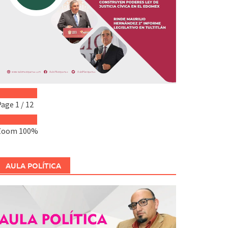
Page
1
/
12
Zoom
100%
AULA POLÍTICA