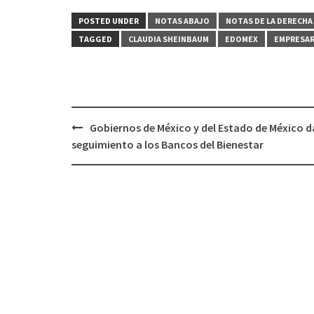
POSTED UNDER
NOTAS ABAJO
NOTAS DE LA DERECHA
TAGGED
CLAUDIA SHEINBAUM
EDOMEX
EMPRESAR
Post
Gobiernos de México y del Estado de México 
navigation
seguimiento a los Bancos del Bienestar