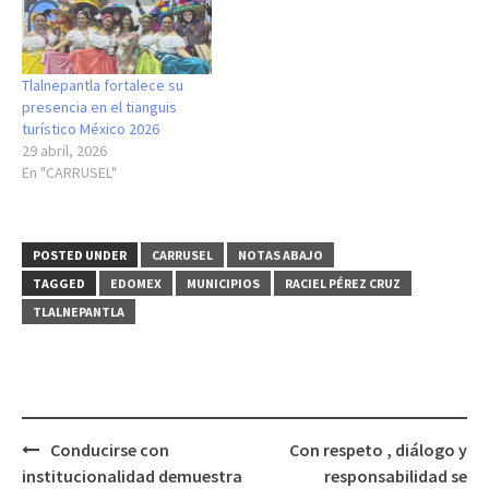
Tlalnepantla fortalece su
presencia en el tianguis
turístico México 2026
29 abril, 2026
En "CARRUSEL"
POSTED UNDER
CARRUSEL
NOTAS ABAJO
TAGGED
EDOMEX
MUNICIPIOS
RACIEL PÉREZ CRUZ
TLALNEPANTLA
Post
Conducirse con
Con respeto , diálogo y
navigation
institucionalidad demuestra
responsabilidad se