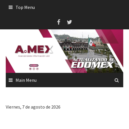
Skip
Top Menu
to
content
Main Menu
Viernes, 7 de agosto de 2026