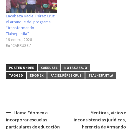
Encabeza Raciel Pérez Cruz
el arranque del programa
“transformando
Tlalnepantla”
19 enero, 2026
En "CARRUSEL"
POSTED UNDER
CARRUSEL
NOTAS ABAJO
TAGGED
EDOMEX
RACIEL PÉREZ CRUZ
TLALNEPANTLA
Post
Llama Edomex a
Mentiras, vicios e
navigation
incorporar escuelas
inconsistencias jurídicas,
particulares de educación
herencia de Armando