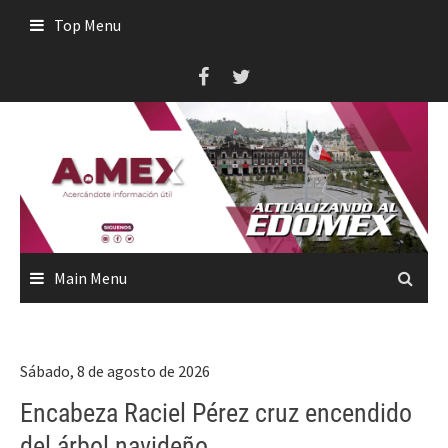
Skip
Top Menu
to
content
Main Menu
Sábado, 8 de agosto de 2026
Encabeza Raciel Pérez cruz encendido
del árbol navideño