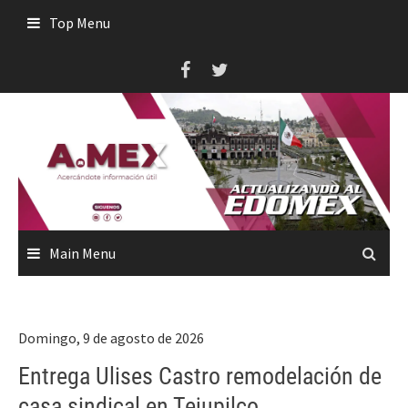
Skip
Top Menu
to
content
Main Menu
Domingo, 9 de agosto de 2026
Entrega Ulises Castro remodelación de
casa sindical en Tejupilco