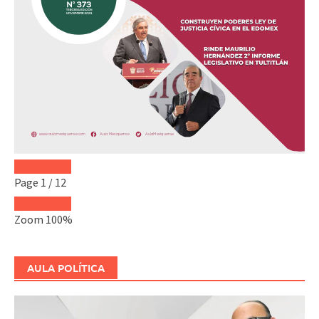
Page
1
/
12
Zoom
100%
AULA POLÍTICA