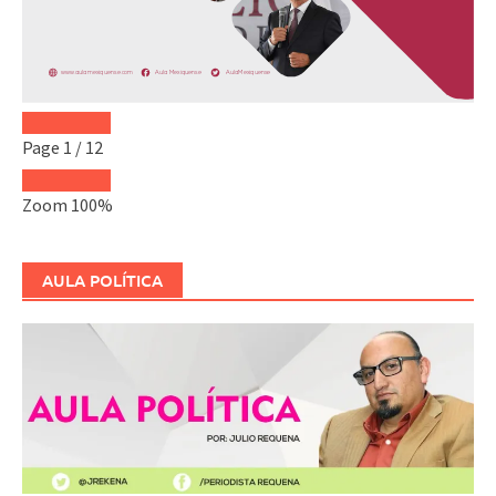
Page
1
/
12
Zoom
100%
AULA POLÍTICA