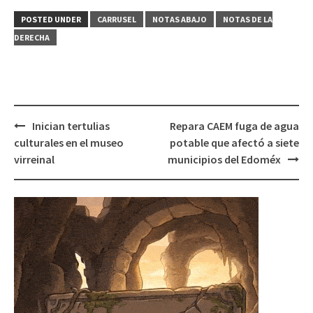
POSTED UNDER
CARRUSEL
NOTAS ABAJO
NOTAS DE LA
DERECHA
Post
Inician tertulias
Repara CAEM fuga de agua
navigation
culturales en el museo
potable que afectó a siete
virreinal
municipios del Edoméx