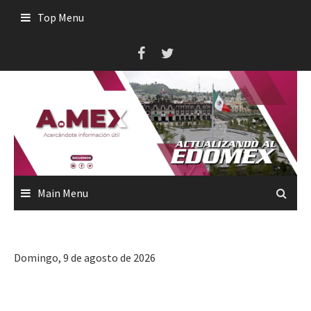
Skip
Top Menu
to
content
Main Menu
Domingo, 9 de agosto de 2026