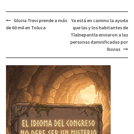
Post
Gloria Trevi prende a más
Ya está en camino la ayuda
navigation
de 60 mil en Toluca
que las y los habitantes de
Tlalnepantla enviaron a las
personas damnificadas por
lluvias