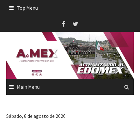
Skip
Top Menu
to
content
Main Menu
Sábado, 8 de agosto de 2026