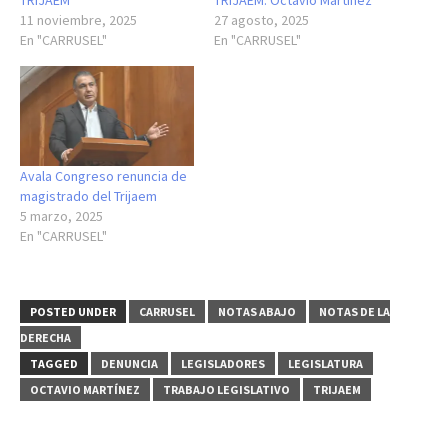
TRIJAEM
TRIJAEM: Octavio Martínez
11 noviembre, 2025
27 agosto, 2025
En "CARRUSEL"
En "CARRUSEL"
Avala Congreso renuncia de
magistrado del Trijaem
5 marzo, 2025
En "CARRUSEL"
POSTED UNDER
CARRUSEL
NOTAS ABAJO
NOTAS DE LA
DERECHA
TAGGED
DENUNCIA
LEGISLADORES
LEGISLATURA
OCTAVIO MARTÍNEZ
TRABAJO LEGISLATIVO
TRIJAEM