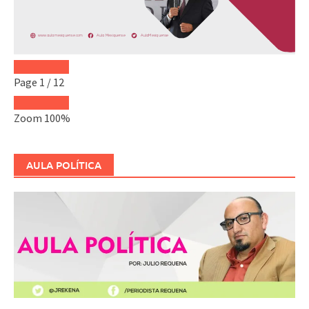
Page
1
/
12
Zoom
100%
AULA POLÍTICA