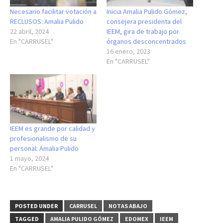
Necesario facilitar votación a
Inicia Amalia Pulido Gómez,
RECLUSOS: Amalia Pulido
consejera presidenta del
22 abril, 2024
IEEM, gira de trabajo por
En "CARRUSEL"
órganos desconcentrados
16 enero, 2023
En "CARRUSEL"
IEEM es grande por calidad y
profesionalismo de su
personal: Amalia Pulido
1 mayo, 2024
En "CARRUSEL"
POSTED UNDER
CARRUSEL
NOTAS ABAJO
TAGGED
AMALIA PULIDO GÓMEZ
EDOMEX
IEEM