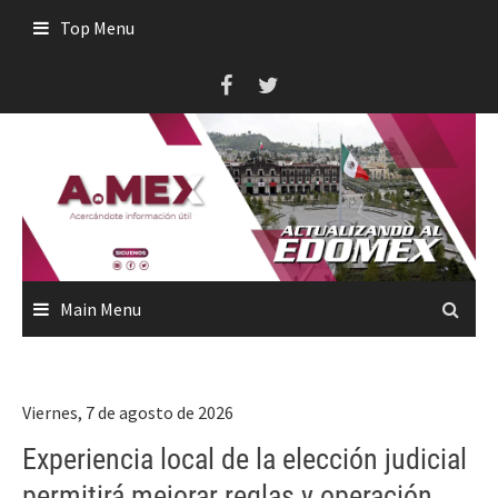
Skip
Top Menu
to
content
Main Menu
Viernes, 7 de agosto de 2026
Experiencia local de la elección judicial
permitirá mejorar reglas y operación