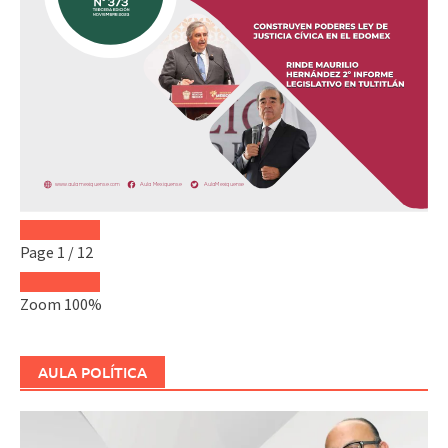
Page
1
/
12
Zoom
100%
AULA POLÍTICA