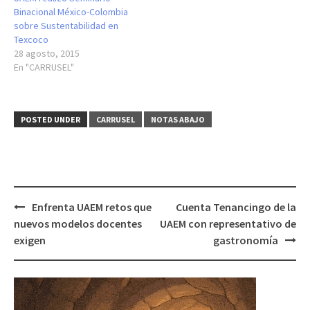
Binacional México-Colombia
sobre Sustentabilidad en
Texcoco
28 agosto, 2015
En "CARRUSEL"
POSTED UNDER
CARRUSEL
NOTAS ABAJO
Post
Enfrenta UAEM retos que
Cuenta Tenancingo de la
navigation
nuevos modelos docentes
UAEM con representativo de
exigen
gastronomía