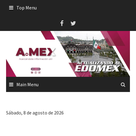
Skip
Top Menu
to
content
Main Menu
Sábado, 8 de agosto de 2026